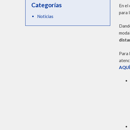
Categorías
En el
para 
Noticias
Dando
modal
dista
Para 
atenc
AQUÍ