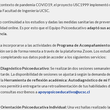
 contexto de pandemia COVID19, el proyecto USC1999 implementó 
la Facultad de Ingeniería UCSC.
 continuidad a los estudios y dadas las medidas sanitarias de preve
idad online. Es por esto que el Equipo Psicoeducativo
adaptó sus ac
ncia.
la incorporarse a las actividades de
Programa de Acompañamiento 
ión será de forma remota a través de la plataforma Zoom. Los estud
completando sus datos podrán acceder a los siguientes servicios:
Diagnóstico Psicoeducativo
: Se realizarán dos sesiones semanale
tarde. La disponibilidad de sesiones se ajustará según la demanda d
la
Herramienta de reflexión académica: Autodiagnóstico de mi 
nos permitirá entregarte una retroalimentación de tus habilidades de
consultas escríbenos a
apoyopsicoeducativo@ucsc.cl
Orientación Psicoeducativa Individual:
Una vez hallas realizado l