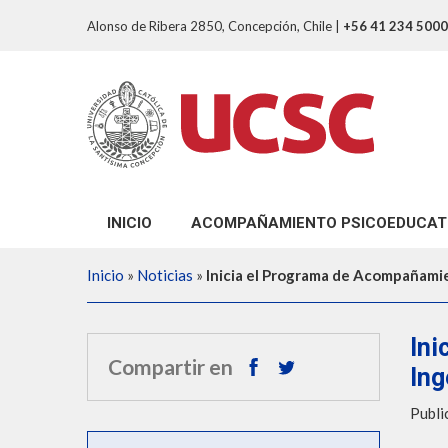
Alonso de Ribera 2850, Concepción, Chile
|
+56 41 234 5000
INICIO
ACOMPAÑAMIENTO PSICOEDUCAT
Apoyo Psicoeducativo
Inicio
»
Noticias
»
Inicia el Programa de Acompañami
Alertas Académicas
Sistema de Tutorías Estudiantiles
Ini
Compartir en
Ing
Publi