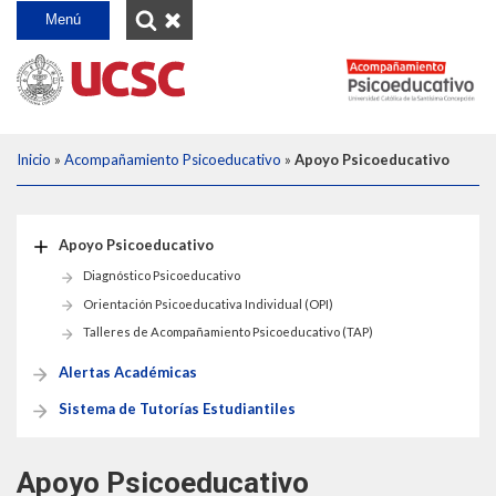
INICIO
Menú
ACOMPAÑAMIENTO PSICOEDUCATIVO
EQUIPO
Apoyo Psicoeducativo
RECURSOS
Alertas Académicas
Desple
Inicio
»
Acompañamiento Psicoeducativo
»
Apoyo Psicoeducativo
PREGUNTAS FRECUENTES
Técnicas de Estudio
Sistema de Tutorías Estudiantiles
bread
CONTACTO
Apoyo Psicoeducativo
¡INSCRIBETE AQUÍ!
Diagnóstico Psicoeducativo
Orientación Psicoeducativa Individual (OPI)
Talleres de Acompañamiento Psicoeducativo (TAP)
Alertas Académicas
Sistema de Tutorías Estudiantiles
Apoyo Psicoeducativo